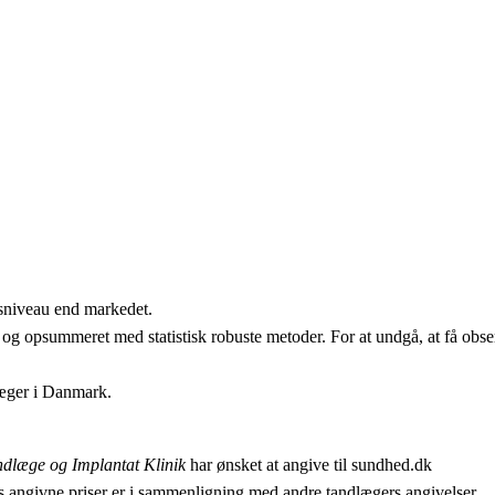
isniveau end markedet.
 og opsummeret med statistisk robuste metoder. For at undgå, at få obser
læger i Danmark.
dlæge og Implantat Klinik
har ønsket at angive til sundhed.dk
 angivne priser er i sammenligning med andre tandlægers angivelser.