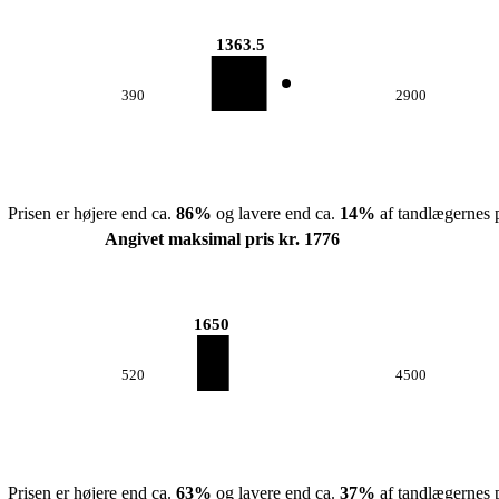
1363.5
390
2900
Prisen er højere end ca.
86
%
og lavere end ca.
14
%
af tandlægernes p
Angivet maksimal pris kr. 1776
1650
520
4500
Prisen er højere end ca.
63
%
og lavere end ca.
37
%
af tandlægernes p