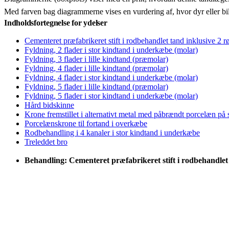
Med farven bag diagrammerne vises en vurdering af, hvor dyr eller bi
Indholdsfortegnelse for ydelser
Cementeret præfabrikeret stift i rodbehandlet tand inklusive 2 r
Fyldning, 2 flader i stor kindtand i underkæbe (molar)
Fyldning, 3 flader i lille kindtand (præmolar)
Fyldning, 4 flader i lille kindtand (præmolar)
Fyldning, 4 flader i stor kindtand i underkæbe (molar)
Fyldning, 5 flader i lille kindtand (præmolar)
Fyldning, 5 flader i stor kindtand i underkæbe (molar)
Hård bidskinne
Krone fremstillet i alternativt metal med påbrændt porcelæn på
Porcelænskrone til fortand i overkæbe
Rodbehandling i 4 kanaler i stor kindtand i underkæbe
Treleddet bro
Behandling: Cementeret præfabrikeret stift i rodbehandlet 