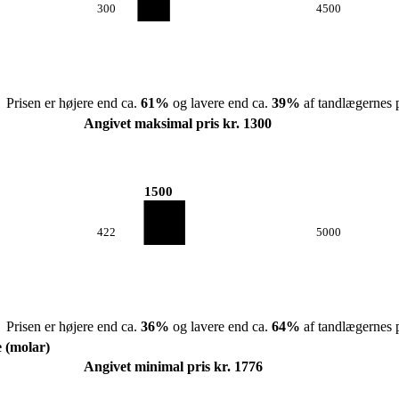
300
4500
Prisen er højere end ca.
61
%
og lavere end ca.
39
%
af tandlægernes p
Angivet maksimal pris kr. 1300
1500
422
5000
Prisen er højere end ca.
36
%
og lavere end ca.
64
%
af tandlægernes p
e (molar)
Angivet minimal pris kr. 1776