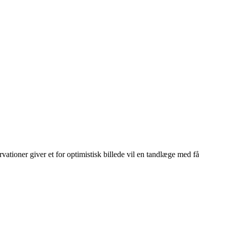
vationer giver et for optimistisk billede vil en tandlæge med få
Leaflet
|
© OpenStreetMap contributors © CARTO