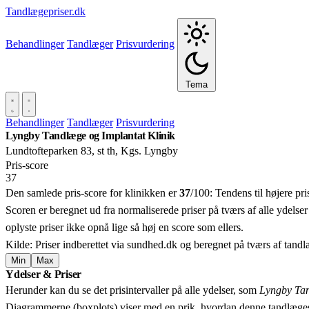
Tandlægepriser.dk
Behandlinger
Tandlæger
Prisvurdering
Tema
Behandlinger
Tandlæger
Prisvurdering
Lyngby Tandlæge og Implantat Klinik
Lundtofteparken 83, st th, Kgs. Lyngby
Pris‑score
37
Den samlede pris-score for klinikken er
37
/100:
Tendens til højere pr
Scoren er beregnet ud fra normaliserede priser på tværs af alle ydelser
oplyste priser ikke opnå lige så høj en score som ellers.
Kilde: Priser indberettet via sundhed.dk og beregnet på tværs af tand
Min
Max
Ydelser & Priser
+
Herunder kan du se det prisintervaller på alle ydelser, som
Lyngby Tan
−
Diagrammerne (boxplots) viser med en prik, hvordan denne tandlæges