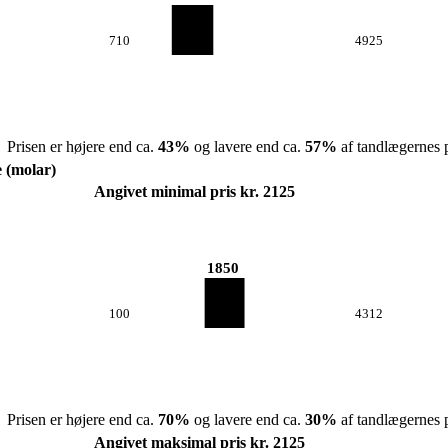
710
4925
Prisen er højere end ca.
43
%
og lavere end ca.
57
%
af tandlægernes p
e (molar)
Angivet minimal pris kr. 2125
1850
100
4312
Prisen er højere end ca.
70
%
og lavere end ca.
30
%
af tandlægernes p
Angivet maksimal pris kr. 2125