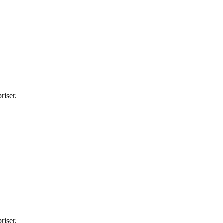
riser.
riser.