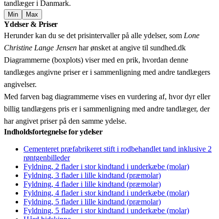
tandlæger i Danmark.
Min
Max
Leaflet
|
© OpenStreetMap contributors © CARTO
Ydelser & Priser
+
Herunder kan du se det prisintervaller på alle ydelser, som
Lone
−
Christine Lange Jensen
har ønsket at angive til sundhed.dk
Diagrammerne (boxplots) viser med en prik, hvordan denne
tandlæges angivne priser er i sammenligning med andre tandlægers
angivelser.
Med farven bag diagrammerne vises en vurdering af, hvor dyr eller
billig tandlægens pris er i sammenligning med andre tandlæger, der
har angivet priser på den samme ydelse.
Indholdsfortegnelse for ydelser
Cementeret præfabrikeret stift i rodbehandlet tand inklusive 2
røntgenbilleder
Fyldning, 2 flader i stor kindtand i underkæbe (molar)
Fyldning, 3 flader i lille kindtand (præmolar)
Fyldning, 4 flader i lille kindtand (præmolar)
Fyldning, 4 flader i stor kindtand i underkæbe (molar)
Fyldning, 5 flader i lille kindtand (præmolar)
Fyldning, 5 flader i stor kindtand i underkæbe (molar)