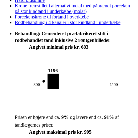
Hård bidskinne
Krone fremstillet i alternativt metal med påbrændt porcelæn
på stor kindtand i underkæbe (molar)
Porcelænskrone til fortand i overkæbe
Rodbehandling i 4 kanaler i stor kindtand i underkæbe
Behandling: Cementeret præfabrikeret stift i
rodbehandlet tand inklusive 2 røntgenbilleder
Angivet minimal pris kr. 683
1196
300
4500
Prisen er højere end ca.
9
%
og lavere end ca.
91
%
af
tandlægernes priser.
Angivet maksimal pris kr. 995