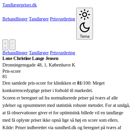
Tandlægepriser.dk
Behandlinger
Tandlæger
Prisvurdering
Tema
Behandlinger
Tandlæger
Prisvurdering
Lone Christine Lange Jensen
Dronningensgade 48, 1, København K
Pris‑score
81
Den samlede pris-score for klinikken er
81
/100:
Meget
konkurrencedygtige priser i forhold til markedet.
Scoren er beregnet ud fra normaliserede priser på tværs af alle
ydelser og opsummeret med statistisk robuste metoder. For at undgå,
at få observationer giver et for optimistisk billede vil en tandlæge
med få oplyste priser ikke opnå lige så høj en score som ellers.
Kilde: Priser indberettet via sundhed.dk og beregnet på tværs af