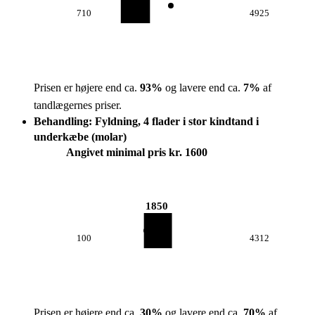
710
4925
Prisen er højere end ca.
93
%
og lavere end ca.
7
%
af
tandlægernes priser.
Behandling: Fyldning, 4 flader i stor kindtand i
underkæbe (molar)
Angivet minimal pris kr. 1600
1850
100
4312
Prisen er højere end ca.
30
%
og lavere end ca.
70
%
af