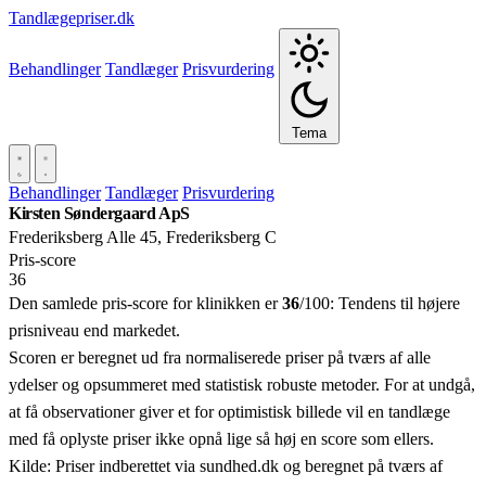
Tandlægepriser.dk
Behandlinger
Tandlæger
Prisvurdering
Tema
Behandlinger
Tandlæger
Prisvurdering
Kirsten Søndergaard ApS
Frederiksberg Alle 45, Frederiksberg C
Pris‑score
36
Den samlede pris-score for klinikken er
36
/100:
Tendens til højere
prisniveau end markedet.
Scoren er beregnet ud fra normaliserede priser på tværs af alle
ydelser og opsummeret med statistisk robuste metoder. For at undgå,
at få observationer giver et for optimistisk billede vil en tandlæge
med få oplyste priser ikke opnå lige så høj en score som ellers.
Kilde: Priser indberettet via sundhed.dk og beregnet på tværs af