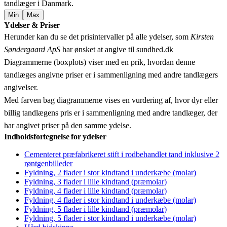
tandlæger i Danmark.
Min
Max
Leaflet
|
© OpenStreetMap contributors © CARTO
Ydelser & Priser
+
Herunder kan du se det prisintervaller på alle ydelser, som
Kirsten
−
Søndergaard ApS
har ønsket at angive til sundhed.dk
Diagrammerne (boxplots) viser med en prik, hvordan denne
tandlæges angivne priser er i sammenligning med andre tandlægers
angivelser.
Med farven bag diagrammerne vises en vurdering af, hvor dyr eller
billig tandlægens pris er i sammenligning med andre tandlæger, der
har angivet priser på den samme ydelse.
Indholdsfortegnelse for ydelser
Cementeret præfabrikeret stift i rodbehandlet tand inklusive 2
røntgenbilleder
Fyldning, 2 flader i stor kindtand i underkæbe (molar)
Fyldning, 3 flader i lille kindtand (præmolar)
Fyldning, 4 flader i lille kindtand (præmolar)
Fyldning, 4 flader i stor kindtand i underkæbe (molar)
Fyldning, 5 flader i lille kindtand (præmolar)
Fyldning, 5 flader i stor kindtand i underkæbe (molar)