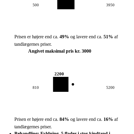
500
3950
Prisen er højere end ca.
49
%
og lavere end ca.
51
%
af
tandlægernes priser.
Angivet maksimal pris kr. 3000
2200
810
5200
Prisen er højere end ca.
84
%
og lavere end ca.
16
%
af
tandlægernes priser.
Behandling: Fyldning, 5 flader i stor kindtand i