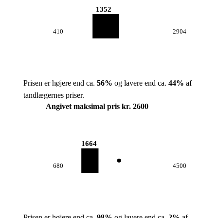
1352
410
2904
Prisen er højere end ca.
56
%
og lavere end ca.
44
%
af
tandlægernes priser.
Angivet maksimal pris kr. 2600
1664
680
4500
Prisen er højere end ca.
98
%
og lavere end ca.
2
%
af