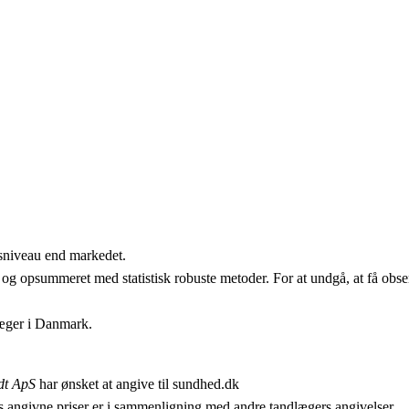
isniveau end markedet.
 og opsummeret med statistisk robuste metoder. For at undgå, at få obser
læger i Danmark.
dt ApS
har ønsket at angive til sundhed.dk
 angivne priser er i sammenligning med andre tandlægers angivelser.