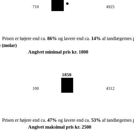
710
4925
Prisen er højere end ca.
86
%
og lavere end ca.
14
%
af tandlægernes p
e (molar)
Angivet minimal pris kr. 1800
1850
100
4312
Prisen er højere end ca.
47
%
og lavere end ca.
53
%
af tandlægernes p
Angivet maksimal pris kr. 2500