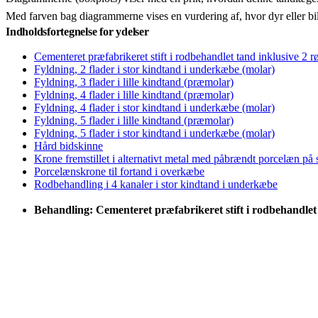
Med farven bag diagrammerne vises en vurdering af, hvor dyr eller bi
Indholdsfortegnelse for ydelser
Cementeret præfabrikeret stift i rodbehandlet tand inklusive 2 r
Fyldning, 2 flader i stor kindtand i underkæbe (molar)
Fyldning, 3 flader i lille kindtand (præmolar)
Fyldning, 4 flader i lille kindtand (præmolar)
Fyldning, 4 flader i stor kindtand i underkæbe (molar)
Fyldning, 5 flader i lille kindtand (præmolar)
Fyldning, 5 flader i stor kindtand i underkæbe (molar)
Hård bidskinne
Krone fremstillet i alternativt metal med påbrændt porcelæn på
Porcelænskrone til fortand i overkæbe
Rodbehandling i 4 kanaler i stor kindtand i underkæbe
Behandling: Cementeret præfabrikeret stift i rodbehandlet 