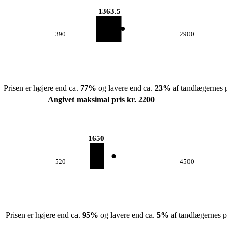
1363.5
390
2900
Prisen er højere end ca.
77
%
og lavere end ca.
23
%
af tandlægernes p
Angivet maksimal pris kr. 2200
1650
520
4500
Prisen er højere end ca.
95
%
og lavere end ca.
5
%
af tandlægernes pr