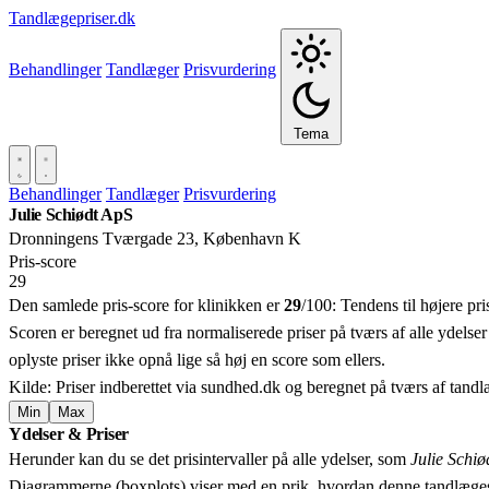
Tandlægepriser.dk
Behandlinger
Tandlæger
Prisvurdering
Tema
Behandlinger
Tandlæger
Prisvurdering
Julie Schiødt ApS
Dronningens Tværgade 23, København K
Pris‑score
29
Den samlede pris-score for klinikken er
29
/100:
Tendens til højere pr
Scoren er beregnet ud fra normaliserede priser på tværs af alle ydelser
oplyste priser ikke opnå lige så høj en score som ellers.
Kilde: Priser indberettet via sundhed.dk og beregnet på tværs af tand
Min
Max
Ydelser & Priser
+
Herunder kan du se det prisintervaller på alle ydelser, som
Julie Schiø
−
Diagrammerne (boxplots) viser med en prik, hvordan denne tandlæges