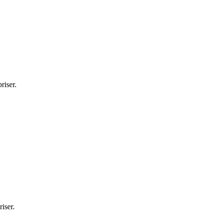
riser.
iser.