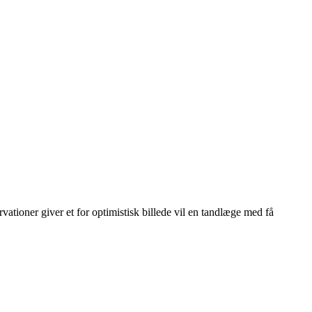
vationer giver et for optimistisk billede vil en tandlæge med få
Leaflet
|
© OpenStreetMap contributors © CARTO