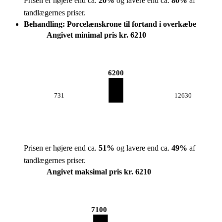
Prisen er højere end ca.
20
%
og lavere end ca.
80
%
af
tandlægernes priser.
Behandling: Porcelænskrone til fortand i overkæbe
Angivet minimal pris kr. 6210
6200
731
12630
Prisen er højere end ca.
51
%
og lavere end ca.
49
%
af
tandlægernes priser.
Angivet maksimal pris kr. 6210
7100