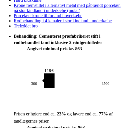
Hård bidskinne
Krone fremstillet i alternativt metal med påbrændt porcelæn
på stor kindtand i underkæbe (molar)
Porcelænskrone til fortand i overkæbe
Rodbehandling i 4 kanaler i stor kindtand i underkæbe
Treleddet bro
Behandling: Cementeret præfabrikeret stift i
rodbehandlet tand inklusive 2 røntgenbilleder
Angivet minimal pris kr. 863
1196
300
4500
Prisen er højere end ca.
23
%
og lavere end ca.
77
%
af
tandlægernes priser.
Angivet maksimal pris kr. 863