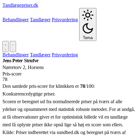
Tandlægepriser.dk
Behandlinger
Tandlæger
Prisvurdering
Tema
Behandlinger
Tandlæger
Prisvurdering
Jens Peter Strufve
Nørretorv 2, Horsens
Pris‑score
78
Den samlede pris-score for klinikken er
78
/100:
Konkurrencedygtige priser.
Scoren er beregnet ud fra normaliserede priser på tværs af alle
ydelser og opsummeret med statistisk robuste metoder. For at undgå,
at få observationer giver et for optimistisk billede vil en tandlæge
med få oplyste priser ikke opnå lige så høj en score som ellers.
Kilde: Priser indberettet via sundhed.dk og beregnet på tværs af