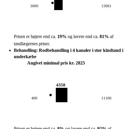
3000
15661
Prisen er højere end ca.
19
%
og lavere end ca.
81
%
af
tandlægernes priser.
Behandling: Rodbehandling i 4 kanaler i stor kindtand i
underkæbe
Angivet minimal pris kr. 2825
4350
400
11100
Prisen er højere end ca.
8
%
og lavere end ca.
92
%
af