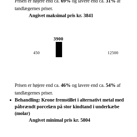
Prisen er højere end ca.
69
%
og lavere end ca.
31
%
af
tandlægernes priser.
Angivet maksimal pris kr. 3841
3900
450
12500
Prisen er højere end ca.
46
%
og lavere end ca.
54
%
af
tandlægernes priser.
Behandling: Krone fremstillet i alternativt metal med
påbrændt porcelæn på stor kindtand i underkæbe
(molar)
Angivet minimal pris kr. 5804