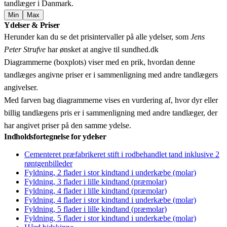
tandlæger i Danmark.
Min
Max
Leaflet
|
© OpenStreetMap contributors © CARTO
Ydelser & Priser
+
Herunder kan du se det prisintervaller på alle ydelser, som
Jens
−
Peter Strufve
har ønsket at angive til sundhed.dk
Diagrammerne (boxplots) viser med en prik, hvordan denne
tandlæges angivne priser er i sammenligning med andre tandlægers
angivelser.
Med farven bag diagrammerne vises en vurdering af, hvor dyr eller
billig tandlægens pris er i sammenligning med andre tandlæger, der
har angivet priser på den samme ydelse.
Indholdsfortegnelse for ydelser
Cementeret præfabrikeret stift i rodbehandlet tand inklusive 2
røntgenbilleder
Fyldning, 2 flader i stor kindtand i underkæbe (molar)
Fyldning, 3 flader i lille kindtand (præmolar)
Fyldning, 4 flader i lille kindtand (præmolar)
Fyldning, 4 flader i stor kindtand i underkæbe (molar)
Fyldning, 5 flader i lille kindtand (præmolar)
Fyldning, 5 flader i stor kindtand i underkæbe (molar)