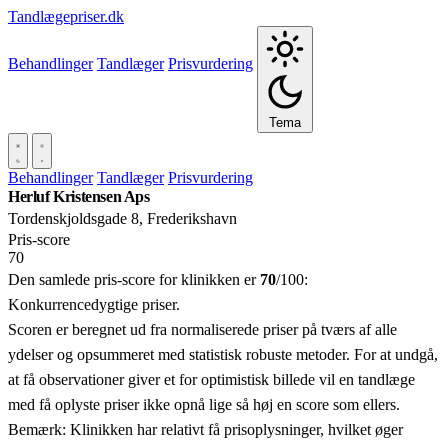
Tandlægepriser.dk
Behandlinger
Tandlæger
Prisvurdering
Tema
Behandlinger
Tandlæger
Prisvurdering
Herluf Kristensen Aps
Tordenskjoldsgade 8, Frederikshavn
Pris‑score
70
Den samlede pris-score for klinikken er
70
/100:
Konkurrencedygtige priser.
Scoren er beregnet ud fra normaliserede priser på tværs af alle
ydelser og opsummeret med statistisk robuste metoder. For at undgå,
at få observationer giver et for optimistisk billede vil en tandlæge
med få oplyste priser ikke opnå lige så høj en score som ellers.
Bemærk: Klinikken har relativt få prisoplysninger, hvilket øger