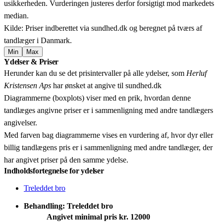
usikkerheden. Vurderingen justeres derfor forsigtigt mod markedets
median.
Kilde: Priser indberettet via sundhed.dk og beregnet på tværs af
tandlæger i Danmark.
Min
Max
Leaflet
|
© OpenStreetMap contributors © CARTO
Ydelser & Priser
+
Herunder kan du se det prisintervaller på alle ydelser, som
Herluf
−
Kristensen Aps
har ønsket at angive til sundhed.dk
Diagrammerne (boxplots) viser med en prik, hvordan denne
tandlæges angivne priser er i sammenligning med andre tandlægers
angivelser.
Med farven bag diagrammerne vises en vurdering af, hvor dyr eller
billig tandlægens pris er i sammenligning med andre tandlæger, der
har angivet priser på den samme ydelse.
Indholdsfortegnelse for ydelser
Treleddet bro
Behandling: Treleddet bro
Angivet minimal pris kr. 12000