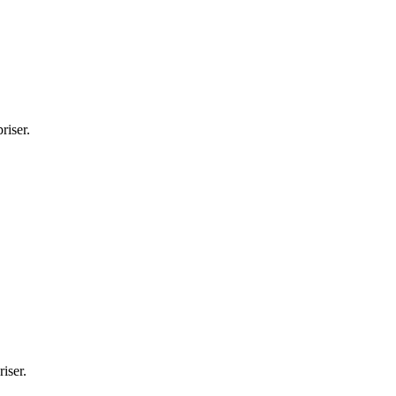
riser.
iser.