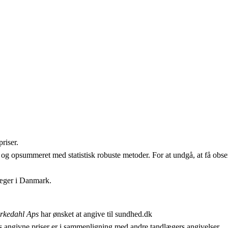
riser.
 og opsummeret med statistisk robuste metoder. For at undgå, at få obser
læger i Danmark.
rkedahl Aps
har ønsket at angive til sundhed.dk
 angivne priser er i sammenligning med andre tandlægers angivelser.