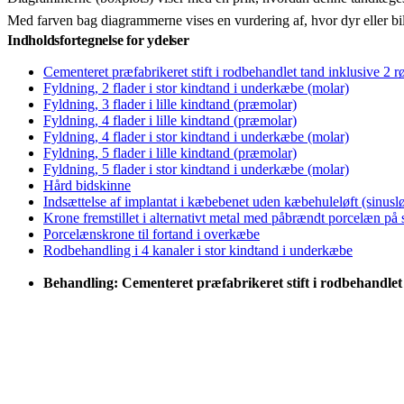
Med farven bag diagrammerne vises en vurdering af, hvor dyr eller bi
Indholdsfortegnelse for ydelser
Cementeret præfabrikeret stift i rodbehandlet tand inklusive 2 r
Fyldning, 2 flader i stor kindtand i underkæbe (molar)
Fyldning, 3 flader i lille kindtand (præmolar)
Fyldning, 4 flader i lille kindtand (præmolar)
Fyldning, 4 flader i stor kindtand i underkæbe (molar)
Fyldning, 5 flader i lille kindtand (præmolar)
Fyldning, 5 flader i stor kindtand i underkæbe (molar)
Hård bidskinne
Indsættelse af implantat i kæbebenet uden kæbehuleløft (sinuslø
Krone fremstillet i alternativt metal med påbrændt porcelæn på
Porcelænskrone til fortand i overkæbe
Rodbehandling i 4 kanaler i stor kindtand i underkæbe
Behandling: Cementeret præfabrikeret stift i rodbehandlet 