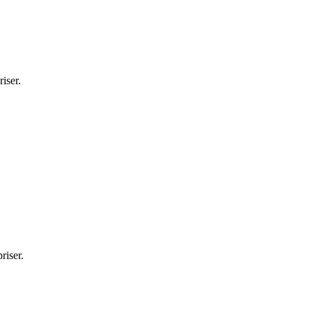
iser.
riser.