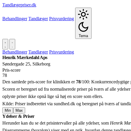
Tandlægepriser.dk
Behandlinger
Tandlæger
Prisvurdering
Tema
Behandlinger
Tandlæger
Prisvurdering
Henrik Mærkedahl Aps
Søndergade 25, Silkeborg
Pris‑score
78
Den samlede pris-score for klinikken er
78
/100:
Konkurrencedygtige p
Scoren er beregnet ud fra normaliserede priser på tværs af alle ydelser
oplyste priser ikke opnå lige så høj en score som ellers.
Kilde: Priser indberettet via sundhed.dk og beregnet på tværs af tand
Min
Max
Ydelser & Priser
+
Herunder kan du se det prisintervaller på alle ydelser, som
Henrik Mæ
−
Diagrammerne (boxplots) viser med en prik, hvordan denne tandlæges