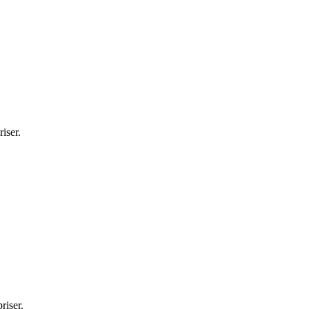
iser.
riser.