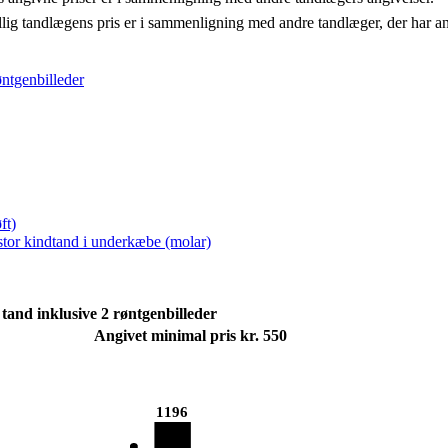
llig tandlægens pris er i sammenligning med andre tandlæger, der har a
øntgenbilleder
ft)
 stor kindtand i underkæbe (molar)
tand inklusive 2 røntgenbilleder
Angivet minimal pris kr. 550
1196