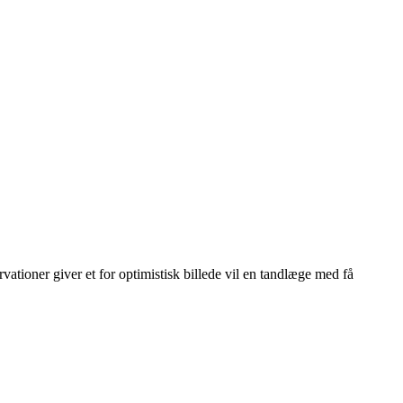
vationer giver et for optimistisk billede vil en tandlæge med få
Leaflet
|
© OpenStreetMap contributors © CARTO