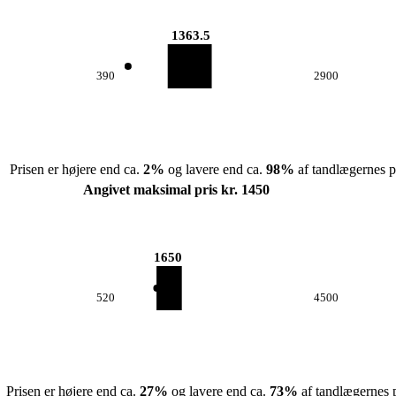
1363.5
390
2900
Prisen er højere end ca.
2
%
og lavere end ca.
98
%
af tandlægernes pr
Angivet maksimal pris kr. 1450
1650
520
4500
Prisen er højere end ca.
27
%
og lavere end ca.
73
%
af tandlægernes p