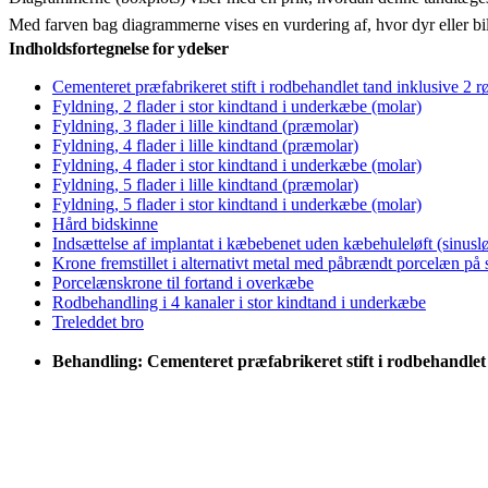
Med farven bag diagrammerne vises en vurdering af, hvor dyr eller bi
Indholdsfortegnelse for ydelser
Cementeret præfabrikeret stift i rodbehandlet tand inklusive 2 r
Fyldning, 2 flader i stor kindtand i underkæbe (molar)
Fyldning, 3 flader i lille kindtand (præmolar)
Fyldning, 4 flader i lille kindtand (præmolar)
Fyldning, 4 flader i stor kindtand i underkæbe (molar)
Fyldning, 5 flader i lille kindtand (præmolar)
Fyldning, 5 flader i stor kindtand i underkæbe (molar)
Hård bidskinne
Indsættelse af implantat i kæbebenet uden kæbehuleløft (sinuslø
Krone fremstillet i alternativt metal med påbrændt porcelæn på
Porcelænskrone til fortand i overkæbe
Rodbehandling i 4 kanaler i stor kindtand i underkæbe
Treleddet bro
Behandling: Cementeret præfabrikeret stift i rodbehandlet 