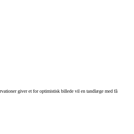
vationer giver et for optimistisk billede vil en tandlæge med få
Leaflet
|
© OpenStreetMap contributors © CARTO