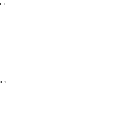
iser.
riser.