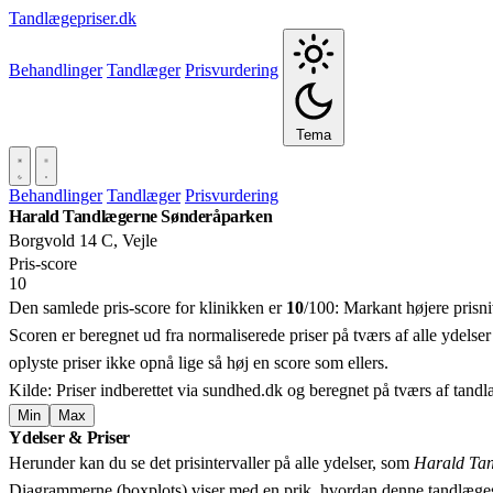
Tandlægepriser.dk
Behandlinger
Tandlæger
Prisvurdering
Tema
Behandlinger
Tandlæger
Prisvurdering
Harald Tandlægerne Sønderåparken
Borgvold 14 C, Vejle
Pris‑score
10
Den samlede pris-score for klinikken er
10
/100:
Markant højere prisn
Scoren er beregnet ud fra normaliserede priser på tværs af alle ydelser
oplyste priser ikke opnå lige så høj en score som ellers.
Kilde: Priser indberettet via sundhed.dk og beregnet på tværs af tand
Min
Max
Ydelser & Priser
+
Herunder kan du se det prisintervaller på alle ydelser, som
Harald Ta
−
Diagrammerne (boxplots) viser med en prik, hvordan denne tandlæges