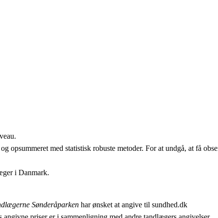
iveau.
 og opsummeret med statistisk robuste metoder. For at undgå, at få obser
læger i Danmark.
ndlægerne Sønderåparken
har ønsket at angive til sundhed.dk
 angivne priser er i sammenligning med andre tandlægers angivelser.