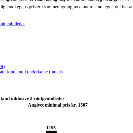
llig tandlægens pris er i sammenligning med andre tandlæger, der har a
øntgenbilleder
ft)
 stor kindtand i underkæbe (molar)
tand inklusive 2 røntgenbilleder
Angivet minimal pris kr. 1507
1196