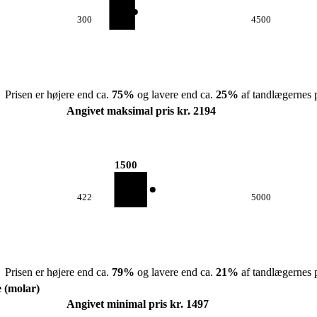
300
4500
Prisen er højere end ca.
75
%
og lavere end ca.
25
%
af tandlægernes p
Angivet maksimal pris kr. 2194
1500
422
5000
Prisen er højere end ca.
79
%
og lavere end ca.
21
%
af tandlægernes p
e (molar)
Angivet minimal pris kr. 1497