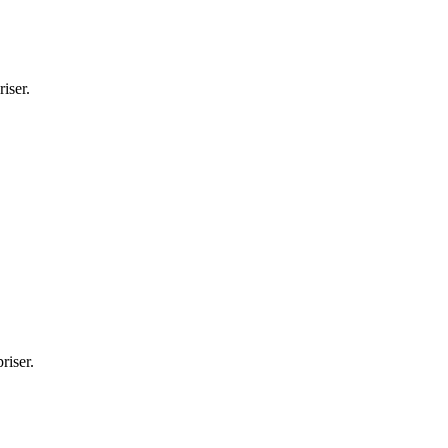
iser.
riser.