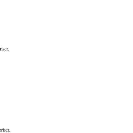
iser.
riser.