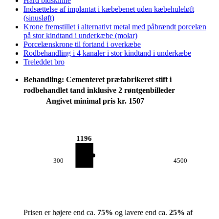
Hård bidskinne
Indsættelse af implantat i kæbebenet uden kæbehuleløft
(sinusløft)
Krone fremstillet i alternativt metal med påbrændt porcelæn
på stor kindtand i underkæbe (molar)
Porcelænskrone til fortand i overkæbe
Rodbehandling i 4 kanaler i stor kindtand i underkæbe
Treleddet bro
Behandling: Cementeret præfabrikeret stift i
rodbehandlet tand inklusive 2 røntgenbilleder
Angivet minimal pris kr. 1507
1196
300
4500
Prisen er højere end ca.
75
%
og lavere end ca.
25
%
af