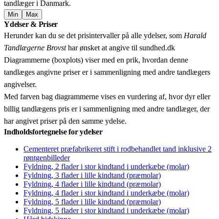
tandlæger i Danmark.
Min
Max
Leaflet
|
© OpenStreetMap contributors © CARTO
Ydelser & Priser
+
Herunder kan du se det prisintervaller på alle ydelser, som
Harald
−
Tandlægerne Brovst
har ønsket at angive til sundhed.dk
Diagrammerne (boxplots) viser med en prik, hvordan denne
tandlæges angivne priser er i sammenligning med andre tandlægers
angivelser.
Med farven bag diagrammerne vises en vurdering af, hvor dyr eller
billig tandlægens pris er i sammenligning med andre tandlæger, der
har angivet priser på den samme ydelse.
Indholdsfortegnelse for ydelser
Cementeret præfabrikeret stift i rodbehandlet tand inklusive 2
røntgenbilleder
Fyldning, 2 flader i stor kindtand i underkæbe (molar)
Fyldning, 3 flader i lille kindtand (præmolar)
Fyldning, 4 flader i lille kindtand (præmolar)
Fyldning, 4 flader i stor kindtand i underkæbe (molar)
Fyldning, 5 flader i lille kindtand (præmolar)
Fyldning, 5 flader i stor kindtand i underkæbe (molar)