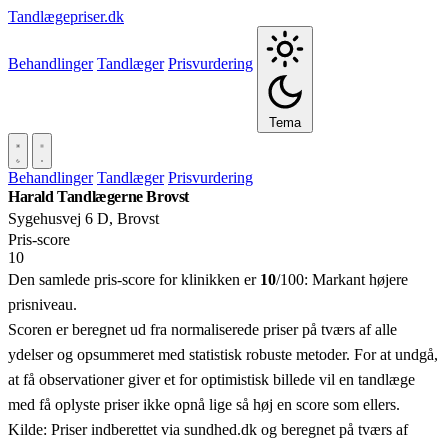
Tandlægepriser.dk
Behandlinger
Tandlæger
Prisvurdering
Tema
Behandlinger
Tandlæger
Prisvurdering
Harald Tandlægerne Brovst
Sygehusvej 6 D, Brovst
Pris‑score
10
Den samlede pris-score for klinikken er
10
/100:
Markant højere
prisniveau.
Scoren er beregnet ud fra normaliserede priser på tværs af alle
ydelser og opsummeret med statistisk robuste metoder. For at undgå,
at få observationer giver et for optimistisk billede vil en tandlæge
med få oplyste priser ikke opnå lige så høj en score som ellers.
Kilde: Priser indberettet via sundhed.dk og beregnet på tværs af