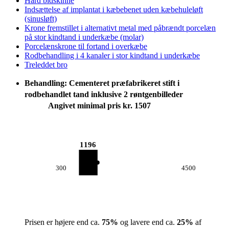
Hård bidskinne
Indsættelse af implantat i kæbebenet uden kæbehuleløft
(sinusløft)
Krone fremstillet i alternativt metal med påbrændt porcelæn
på stor kindtand i underkæbe (molar)
Porcelænskrone til fortand i overkæbe
Rodbehandling i 4 kanaler i stor kindtand i underkæbe
Treleddet bro
Behandling: Cementeret præfabrikeret stift i
rodbehandlet tand inklusive 2 røntgenbilleder
Angivet minimal pris kr. 1507
1196
300
4500
Prisen er højere end ca.
75
%
og lavere end ca.
25
%
af