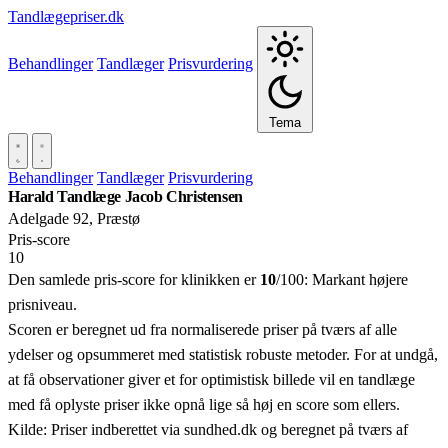
Tandlægepriser.dk
Behandlinger
Tandlæger
Prisvurdering
Tema
Behandlinger
Tandlæger
Prisvurdering
Harald Tandlæge Jacob Christensen
Adelgade 92, Præstø
Pris‑score
10
Den samlede pris-score for klinikken er
10
/100:
Markant højere
prisniveau.
Scoren er beregnet ud fra normaliserede priser på tværs af alle
ydelser og opsummeret med statistisk robuste metoder. For at undgå,
at få observationer giver et for optimistisk billede vil en tandlæge
med få oplyste priser ikke opnå lige så høj en score som ellers.
Kilde: Priser indberettet via sundhed.dk og beregnet på tværs af