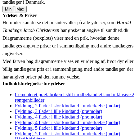
tandlæger i Danmark.
Min
Max
Leaflet
|
© OpenStreetMap contributors © CARTO
Ydelser & Priser
+
Herunder kan du se det prisintervaller på alle ydelser, som
Harald
−
Tandlæge Jacob Christensen
har ønsket at angive til sundhed.dk
Diagrammerne (boxplots) viser med en prik, hvordan denne
tandlæges angivne priser er i sammenligning med andre tandlægers
angivelser.
Med farven bag diagrammerne vises en vurdering af, hvor dyr eller
billig tandlægens pris er i sammenligning med andre tandlæger, der
har angivet priser på den samme ydelse.
Indholdsfortegnelse for ydelser
Cementeret præfabrikeret stift i rodbehandlet tand inklusive 2
røntgenbilleder
Fyldning, 2 flader i stor kindtand i underkæbe (molar)
Fyldning, 3 flader i lille kindtand (præmolar)
Fyldning, 4 flader i lille kindtand (præmolar)
Fyldning, 4 flader i stor kindtand i underkæbe (molar)
Fyldning, 5 flader i lille kindtand (præmolar)
Fyldning, 5 flader i stor kindtand i underkæbe (molar)