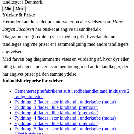
tandlæger i Danmark.
Min
Max
Leaflet
|
© OpenStreetMap contributors © CARTO
Ydelser & Priser
+
Herunder kan du se det prisintervaller på alle ydelser, som
Hans
−
Jørgen Jacobsen
har ønsket at angive til sundhed.dk
Diagrammerne (boxplots) viser med en prik, hvordan denne
tandlæges angivne priser er i sammenligning med andre tandlægers
angivelser.
Med farven bag diagrammerne vises en vurdering af, hvor dyr eller
billig tandlægens pris er i sammenligning med andre tandlæger, der
har angivet priser på den samme ydelse.
Indholdsfortegnelse for ydelser
Cementeret præfabrikeret stift i rodbehandlet tand inklusive 2
røntgenbilleder
Fyldning, 2 flader i stor kindtand i underkæbe (molar)
Fyldning, 3 flader i lille kindtand (præmolar)
Fyldning, 4 flader i lille kindtand (præmolar)
Fyldning, 4 flader i stor kindtand i underkæbe (molar)
Fyldning, 5 flader i lille kindtand (præmolar)
Fyldning, 5 flader i stor kindtand i underkæbe (molar)