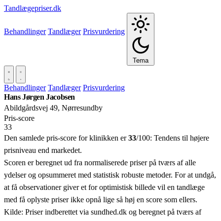
Tandlægepriser.dk
Behandlinger
Tandlæger
Prisvurdering
Tema
Behandlinger
Tandlæger
Prisvurdering
Hans Jørgen Jacobsen
Abildgårdsvej 49, Nørresundby
Pris‑score
33
Den samlede pris-score for klinikken er
33
/100:
Tendens til højere
prisniveau end markedet.
Scoren er beregnet ud fra normaliserede priser på tværs af alle
ydelser og opsummeret med statistisk robuste metoder. For at undgå,
at få observationer giver et for optimistisk billede vil en tandlæge
med få oplyste priser ikke opnå lige så høj en score som ellers.
Kilde: Priser indberettet via sundhed.dk og beregnet på tværs af