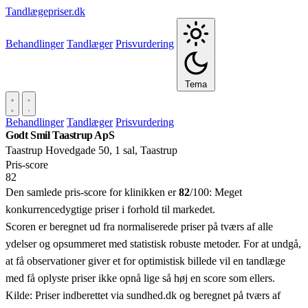
Tandlægepriser.dk
Behandlinger
Tandlæger
Prisvurdering
Tema
Behandlinger
Tandlæger
Prisvurdering
Godt Smil Taastrup ApS
Taastrup Hovedgade 50, 1 sal, Taastrup
Pris‑score
82
Den samlede pris-score for klinikken er
82
/100:
Meget
konkurrencedygtige priser i forhold til markedet.
Scoren er beregnet ud fra normaliserede priser på tværs af alle
ydelser og opsummeret med statistisk robuste metoder. For at undgå,
at få observationer giver et for optimistisk billede vil en tandlæge
med få oplyste priser ikke opnå lige så høj en score som ellers.
Kilde: Priser indberettet via sundhed.dk og beregnet på tværs af