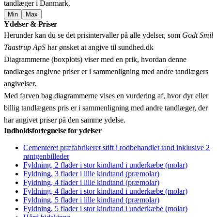
tandlæger i Danmark.
Min
Max
Leaflet
|
© OpenStreetMap contributors © CARTO
Ydelser & Priser
+
Herunder kan du se det prisintervaller på alle ydelser, som
Godt Smil
−
Taastrup ApS
har ønsket at angive til sundhed.dk
Diagrammerne (boxplots) viser med en prik, hvordan denne
tandlæges angivne priser er i sammenligning med andre tandlægers
angivelser.
Med farven bag diagrammerne vises en vurdering af, hvor dyr eller
billig tandlægens pris er i sammenligning med andre tandlæger, der
har angivet priser på den samme ydelse.
Indholdsfortegnelse for ydelser
Cementeret præfabrikeret stift i rodbehandlet tand inklusive 2
røntgenbilleder
Fyldning, 2 flader i stor kindtand i underkæbe (molar)
Fyldning, 3 flader i lille kindtand (præmolar)
Fyldning, 4 flader i lille kindtand (præmolar)
Fyldning, 4 flader i stor kindtand i underkæbe (molar)
Fyldning, 5 flader i lille kindtand (præmolar)
Fyldning, 5 flader i stor kindtand i underkæbe (molar)