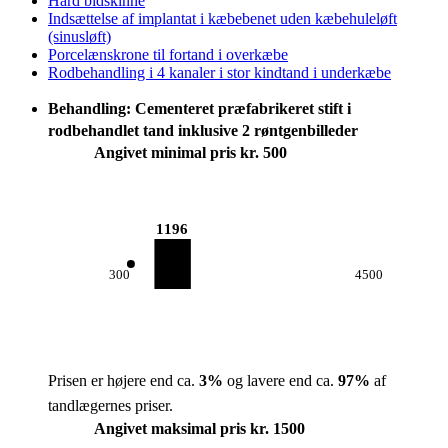
Hård bidskinne
Indsættelse af implantat i kæbebenet uden kæbehuleløft
(sinusløft)
Porcelænskrone til fortand i overkæbe
Rodbehandling i 4 kanaler i stor kindtand i underkæbe
Behandling: Cementeret præfabrikeret stift i
rodbehandlet tand inklusive 2 røntgenbilleder
Angivet minimal pris kr. 500
1196
300
4500
Prisen er højere end ca.
3
%
og lavere end ca.
97
%
af
tandlægernes priser.
Angivet maksimal pris kr. 1500