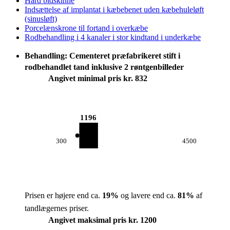
Hård bidskinne
Indsættelse af implantat i kæbebenet uden kæbehuleløft
(sinusløft)
Porcelænskrone til fortand i overkæbe
Rodbehandling i 4 kanaler i stor kindtand i underkæbe
Behandling: Cementeret præfabrikeret stift i
rodbehandlet tand inklusive 2 røntgenbilleder
Angivet minimal pris kr. 832
1196
300
4500
Prisen er højere end ca.
19
%
og lavere end ca.
81
%
af
tandlægernes priser.
Angivet maksimal pris kr. 1200