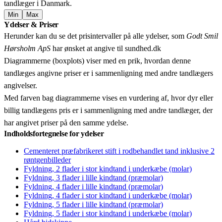
tandlæger i Danmark.
Min
Max
Leaflet
|
© OpenStreetMap contributors © CARTO
Ydelser & Priser
+
Herunder kan du se det prisintervaller på alle ydelser, som
Godt Smil
−
Hørsholm ApS
har ønsket at angive til sundhed.dk
Diagrammerne (boxplots) viser med en prik, hvordan denne
tandlæges angivne priser er i sammenligning med andre tandlægers
angivelser.
Med farven bag diagrammerne vises en vurdering af, hvor dyr eller
billig tandlægens pris er i sammenligning med andre tandlæger, der
har angivet priser på den samme ydelse.
Indholdsfortegnelse for ydelser
Cementeret præfabrikeret stift i rodbehandlet tand inklusive 2
røntgenbilleder
Fyldning, 2 flader i stor kindtand i underkæbe (molar)
Fyldning, 3 flader i lille kindtand (præmolar)
Fyldning, 4 flader i lille kindtand (præmolar)
Fyldning, 4 flader i stor kindtand i underkæbe (molar)
Fyldning, 5 flader i lille kindtand (præmolar)
Fyldning, 5 flader i stor kindtand i underkæbe (molar)