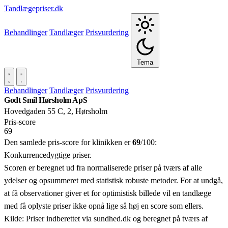
Tandlægepriser.dk
Behandlinger
Tandlæger
Prisvurdering
Tema
Behandlinger
Tandlæger
Prisvurdering
Godt Smil Hørsholm ApS
Hovedgaden 55 C, 2, Hørsholm
Pris‑score
69
Den samlede pris-score for klinikken er
69
/100:
Konkurrencedygtige priser.
Scoren er beregnet ud fra normaliserede priser på tværs af alle
ydelser og opsummeret med statistisk robuste metoder. For at undgå,
at få observationer giver et for optimistisk billede vil en tandlæge
med få oplyste priser ikke opnå lige så høj en score som ellers.
Kilde: Priser indberettet via sundhed.dk og beregnet på tværs af