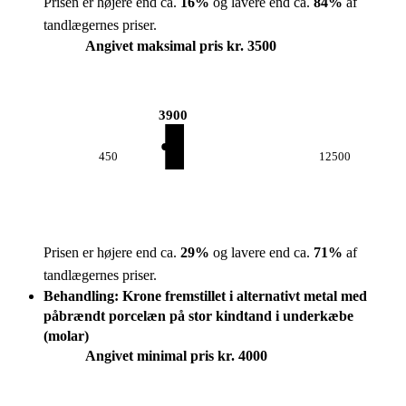
Prisen er højere end ca.
16
%
og lavere end ca.
84
%
af
tandlægernes priser.
Angivet maksimal pris kr. 3500
3900
450
12500
Prisen er højere end ca.
29
%
og lavere end ca.
71
%
af
tandlægernes priser.
Behandling: Krone fremstillet i alternativt metal med
påbrændt porcelæn på stor kindtand i underkæbe
(molar)
Angivet minimal pris kr. 4000