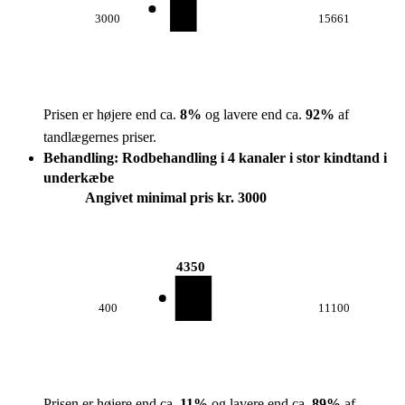
3000
15661
Prisen er højere end ca.
8
%
og lavere end ca.
92
%
af
tandlægernes priser.
Behandling: Rodbehandling i 4 kanaler i stor kindtand i
underkæbe
Angivet minimal pris kr. 3000
4350
400
11100
Prisen er højere end ca.
11
%
og lavere end ca.
89
%
af