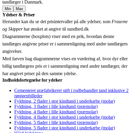
tandlæger i Danmark.
Min
Max
Leaflet
|
© OpenStreetMap contributors © CARTO
Ydelser & Priser
+
Herunder kan du se det prisintervaller på alle ydelser, som
Frauvne
−
og Skipper
har ønsket at angive til sundhed.dk
Diagrammerne (boxplots) viser med en prik, hvordan denne
tandlæges angivne priser er i sammenligning med andre tandlægers
angivelser.
Med farven bag diagrammerne vises en vurdering af, hvor dyr eller
billig tandlægens pris er i sammenligning med andre tandlæger, der
har angivet priser på den samme ydelse.
Indholdsfortegnelse for ydelser
Cementeret præfabrikeret stift i rodbehandlet tand inklusive 2
røntgenbilleder
Fyldning, 2 flader i stor kindtand i underkæbe (molar)
Fyldning, 3 flader i lille kindtand (præmolar)
Fyldning, 4 flader i lille kindtand (præmolar)
Fyldning, 4 flader i stor kindtand i underkæbe (molar)
Fyldning, 5 flader i lille kindtand (præmolar)
Fyldning, 5 flader i stor kindtand i underkæbe (molar)