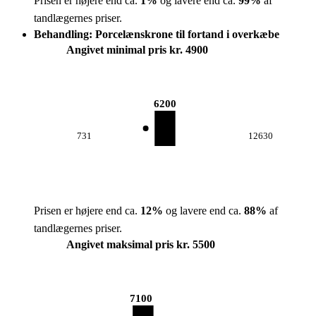
Prisen er højere end ca.
1
%
og lavere end ca.
99
%
af
tandlægernes priser.
Behandling: Porcelænskrone til fortand i overkæbe
Angivet minimal pris kr. 4900
6200
731
12630
Prisen er højere end ca.
12
%
og lavere end ca.
88
%
af
tandlægernes priser.
Angivet maksimal pris kr. 5500
7100