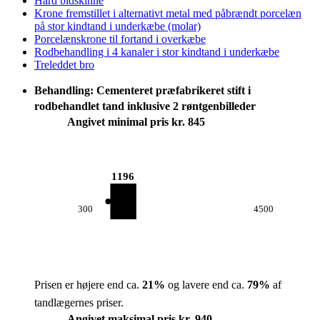
Hård bidskinne
Krone fremstillet i alternativt metal med påbrændt porcelæn
på stor kindtand i underkæbe (molar)
Porcelænskrone til fortand i overkæbe
Rodbehandling i 4 kanaler i stor kindtand i underkæbe
Treleddet bro
Behandling: Cementeret præfabrikeret stift i
rodbehandlet tand inklusive 2 røntgenbilleder
Angivet minimal pris kr. 845
1196
300
4500
Prisen er højere end ca.
21
%
og lavere end ca.
79
%
af
tandlægernes priser.
Angivet maksimal pris kr. 940