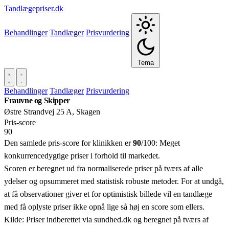
Tandlægepriser.dk
Behandlinger
Tandlæger
Prisvurdering
Tema
Behandlinger
Tandlæger
Prisvurdering
Frauvne og Skipper
Østre Strandvej 25 A, Skagen
Pris‑score
90
Den samlede pris-score for klinikken er
90
/100:
Meget
konkurrencedygtige priser i forhold til markedet.
Scoren er beregnet ud fra normaliserede priser på tværs af alle
ydelser og opsummeret med statistisk robuste metoder. For at undgå,
at få observationer giver et for optimistisk billede vil en tandlæge
med få oplyste priser ikke opnå lige så høj en score som ellers.
Kilde: Priser indberettet via sundhed.dk og beregnet på tværs af