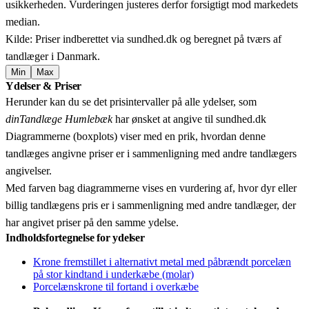
usikkerheden. Vurderingen justeres derfor forsigtigt mod markedets
median.
Kilde: Priser indberettet via sundhed.dk og beregnet på tværs af
tandlæger i Danmark.
Min
Max
Leaflet
|
© OpenStreetMap contributors © CARTO
Ydelser & Priser
+
Herunder kan du se det prisintervaller på alle ydelser, som
−
dinTandlæge Humlebæk
har ønsket at angive til sundhed.dk
Diagrammerne (boxplots) viser med en prik, hvordan denne
tandlæges angivne priser er i sammenligning med andre tandlægers
angivelser.
Med farven bag diagrammerne vises en vurdering af, hvor dyr eller
billig tandlægens pris er i sammenligning med andre tandlæger, der
har angivet priser på den samme ydelse.
Indholdsfortegnelse for ydelser
Krone fremstillet i alternativt metal med påbrændt porcelæn
på stor kindtand i underkæbe (molar)
Porcelænskrone til fortand i overkæbe