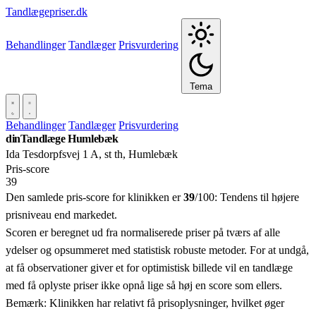
Tandlægepriser.dk
Behandlinger
Tandlæger
Prisvurdering
Tema
Behandlinger
Tandlæger
Prisvurdering
dinTandlæge Humlebæk
Ida Tesdorpfsvej 1 A, st th, Humlebæk
Pris‑score
39
Den samlede pris-score for klinikken er
39
/100:
Tendens til højere
prisniveau end markedet.
Scoren er beregnet ud fra normaliserede priser på tværs af alle
ydelser og opsummeret med statistisk robuste metoder. For at undgå,
at få observationer giver et for optimistisk billede vil en tandlæge
med få oplyste priser ikke opnå lige så høj en score som ellers.
Bemærk: Klinikken har relativt få prisoplysninger, hvilket øger