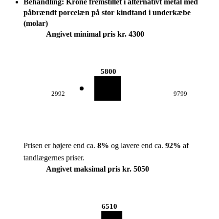
Behandling: Krone fremstillet i alternativt metal med
påbrændt porcelæn på stor kindtand i underkæbe
(molar)
Angivet minimal pris kr. 4300
5800
2992
9799
Prisen er højere end ca.
8
%
og lavere end ca.
92
%
af
tandlægernes priser.
Angivet maksimal pris kr. 5050
6510