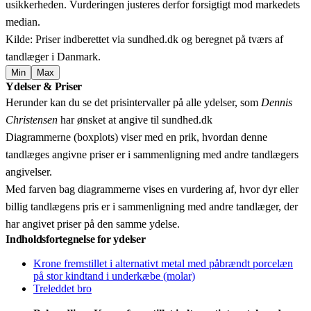
usikkerheden. Vurderingen justeres derfor forsigtigt mod markedets
median.
Kilde: Priser indberettet via sundhed.dk og beregnet på tværs af
tandlæger i Danmark.
Min
Max
Leaflet
|
© OpenStreetMap contributors © CARTO
Ydelser & Priser
+
Herunder kan du se det prisintervaller på alle ydelser, som
Dennis
−
Christensen
har ønsket at angive til sundhed.dk
Diagrammerne (boxplots) viser med en prik, hvordan denne
tandlæges angivne priser er i sammenligning med andre tandlægers
angivelser.
Med farven bag diagrammerne vises en vurdering af, hvor dyr eller
billig tandlægens pris er i sammenligning med andre tandlæger, der
har angivet priser på den samme ydelse.
Indholdsfortegnelse for ydelser
Krone fremstillet i alternativt metal med påbrændt porcelæn
på stor kindtand i underkæbe (molar)
Treleddet bro