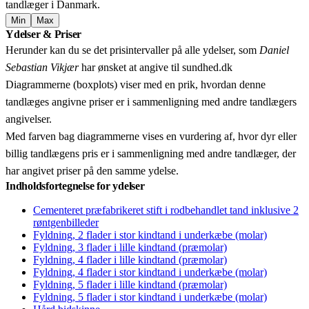
tandlæger i Danmark.
Min
Max
Leaflet
|
© OpenStreetMap contributors © CARTO
Ydelser & Priser
+
Herunder kan du se det prisintervaller på alle ydelser, som
Daniel
−
Sebastian Vikjær
har ønsket at angive til sundhed.dk
Diagrammerne (boxplots) viser med en prik, hvordan denne
tandlæges angivne priser er i sammenligning med andre tandlægers
angivelser.
Med farven bag diagrammerne vises en vurdering af, hvor dyr eller
billig tandlægens pris er i sammenligning med andre tandlæger, der
har angivet priser på den samme ydelse.
Indholdsfortegnelse for ydelser
Cementeret præfabrikeret stift i rodbehandlet tand inklusive 2
røntgenbilleder
Fyldning, 2 flader i stor kindtand i underkæbe (molar)
Fyldning, 3 flader i lille kindtand (præmolar)
Fyldning, 4 flader i lille kindtand (præmolar)
Fyldning, 4 flader i stor kindtand i underkæbe (molar)
Fyldning, 5 flader i lille kindtand (præmolar)
Fyldning, 5 flader i stor kindtand i underkæbe (molar)