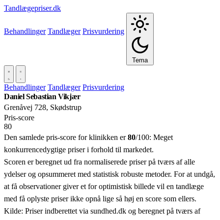
Tandlægepriser.dk
Behandlinger
Tandlæger
Prisvurdering
Tema
Behandlinger
Tandlæger
Prisvurdering
Daniel Sebastian Vikjær
Grenåvej 728, Skødstrup
Pris‑score
80
Den samlede pris-score for klinikken er
80
/100:
Meget
konkurrencedygtige priser i forhold til markedet.
Scoren er beregnet ud fra normaliserede priser på tværs af alle
ydelser og opsummeret med statistisk robuste metoder. For at undgå,
at få observationer giver et for optimistisk billede vil en tandlæge
med få oplyste priser ikke opnå lige så høj en score som ellers.
Kilde: Priser indberettet via sundhed.dk og beregnet på tværs af