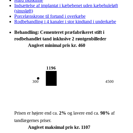
Hård bidskinne
Indsættelse af implantat i kæbebenet uden kæbehuleløft
(sinusløft)
Porcelænskrone til fortand i overkæbe
Rodbehandling i 4 kanaler i stor kindtand i underkæbe
Behandling: Cementeret præfabrikeret stift i
rodbehandlet tand inklusive 2 røntgenbilleder
Angivet minimal pris kr. 460
1196
300
4500
Prisen er højere end ca.
2
%
og lavere end ca.
98
%
af
tandlægernes priser.
Angivet maksimal pris kr. 1107