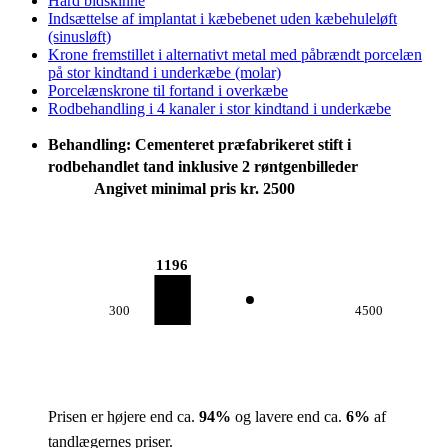
Hård bidskinne
Indsættelse af implantat i kæbebenet uden kæbehuleløft
(sinusløft)
Krone fremstillet i alternativt metal med påbrændt porcelæn
på stor kindtand i underkæbe (molar)
Porcelænskrone til fortand i overkæbe
Rodbehandling i 4 kanaler i stor kindtand i underkæbe
Behandling: Cementeret præfabrikeret stift i
rodbehandlet tand inklusive 2 røntgenbilleder
Angivet minimal pris kr. 2500
1196
300
4500
Prisen er højere end ca.
94
%
og lavere end ca.
6
%
af
tandlægernes priser.