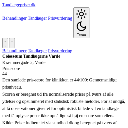
Tandlægepriser.dk
Behandlinger
Tandlæger
Prisvurdering
Tema
Behandlinger
Tandlæger
Prisvurdering
Colosseum Tandlægerne Varde
Kræmmergade 2, Varde
Pris‑score
44
Den samlede pris-score for klinikken er
44
/100:
Gennemsnitligt
prisniveau.
Scoren er beregnet ud fra normaliserede priser på tværs af alle
ydelser og opsummeret med statistisk robuste metoder. For at undgå,
at få observationer giver et for optimistisk billede vil en tandlæge
med få oplyste priser ikke opnå lige så høj en score som ellers.
Kilde: Priser indberettet via sundhed.dk og beregnet på tværs af