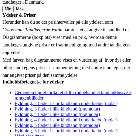
tandlæger i Danmark.
Min
Max
Leaflet
|
© OpenStreetMap contributors © CARTO
Ydelser & Priser
+
Herunder kan du se det prisintervaller på alle ydelser, som
−
Colosseum Tandlægerne Varde
har ønsket at angive til sundhed.dk
Diagrammerne (boxplots) viser med en prik, hvordan denne
tandlæges angivne priser er i sammenligning med andre tandlægers
angivelser.
Med farven bag diagrammerne vises en vurdering af, hvor dyr eller
billig tandlægens pris er i sammenligning med andre tandlæger, der
har angivet priser på den samme ydelse.
Indholdsfortegnelse for ydelser
Cementeret præfabrikeret stift i rodbehandlet tand inklusive 2
røntgenbilleder
Fyldning, 2 flader i stor kindtand i underkæbe (molar)
Fyldning, 3 flader i lille kindtand (præmolar)
Fyldning, 4 flader i lille kindtand (præmolar)
Fyldning, 4 flader i stor kindtand i underkæbe (molar)
Fyldning, 5 flader i lille kindtand (præmolar)
Fyldning, 5 flader i stor kindtand i underkæbe (molar)