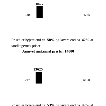
10677
2500
47859
Prisen er højere end ca.
58
%
og lavere end ca.
42
%
af
tandlægernes priser.
Angivet maksimal pris kr. 14000
13625
2970
66500
Prisen er højere end ca.
53
%
og lavere end ca.
47
%
af