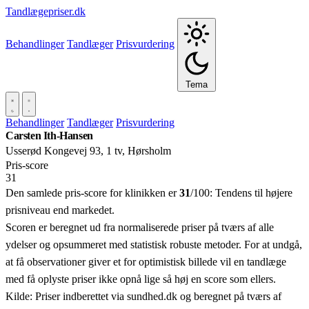
Tandlægepriser.dk
Behandlinger
Tandlæger
Prisvurdering
Tema
Behandlinger
Tandlæger
Prisvurdering
Carsten Ith-Hansen
Usserød Kongevej 93, 1 tv, Hørsholm
Pris‑score
31
Den samlede pris-score for klinikken er
31
/100:
Tendens til højere
prisniveau end markedet.
Scoren er beregnet ud fra normaliserede priser på tværs af alle
ydelser og opsummeret med statistisk robuste metoder. For at undgå,
at få observationer giver et for optimistisk billede vil en tandlæge
med få oplyste priser ikke opnå lige så høj en score som ellers.
Kilde: Priser indberettet via sundhed.dk og beregnet på tværs af