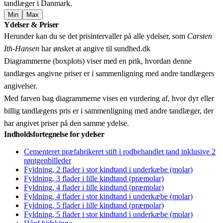
tandlæger i Danmark.
Min
Max
Leaflet
|
© OpenStreetMap contributors © CARTO
Ydelser & Priser
+
Herunder kan du se det prisintervaller på alle ydelser, som
Carsten
−
Ith-Hansen
har ønsket at angive til sundhed.dk
Diagrammerne (boxplots) viser med en prik, hvordan denne
tandlæges angivne priser er i sammenligning med andre tandlægers
angivelser.
Med farven bag diagrammerne vises en vurdering af, hvor dyr eller
billig tandlægens pris er i sammenligning med andre tandlæger, der
har angivet priser på den samme ydelse.
Indholdsfortegnelse for ydelser
Cementeret præfabrikeret stift i rodbehandlet tand inklusive 2
røntgenbilleder
Fyldning, 2 flader i stor kindtand i underkæbe (molar)
Fyldning, 3 flader i lille kindtand (præmolar)
Fyldning, 4 flader i lille kindtand (præmolar)
Fyldning, 4 flader i stor kindtand i underkæbe (molar)
Fyldning, 5 flader i lille kindtand (præmolar)
Fyldning, 5 flader i stor kindtand i underkæbe (molar)