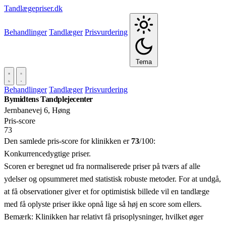
Tandlægepriser.dk
Behandlinger
Tandlæger
Prisvurdering
Tema
Behandlinger
Tandlæger
Prisvurdering
Bymidtens Tandplejecenter
Jernbanevej 6, Høng
Pris‑score
73
Den samlede pris-score for klinikken er
73
/100:
Konkurrencedygtige priser.
Scoren er beregnet ud fra normaliserede priser på tværs af alle
ydelser og opsummeret med statistisk robuste metoder. For at undgå,
at få observationer giver et for optimistisk billede vil en tandlæge
med få oplyste priser ikke opnå lige så høj en score som ellers.
Bemærk: Klinikken har relativt få prisoplysninger, hvilket øger