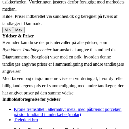
usikkerheden. Vurderingen justeres derfor forsigtigt mod markedets
median.
Kilde: Priser indberettet via sundhed.dk og beregnet på tværs af
tandlæger i Danmark.
Min
Max
Leaflet
|
© OpenStreetMap contributors © CARTO
Ydelser & Priser
+
Herunder kan du se det prisintervaller på alle ydelser, som
−
Bymidtens Tandplejecenter
har ønsket at angive til sundhed.dk
Diagrammerne (boxplots) viser med en prik, hvordan denne
tandlæges angivne priser er i sammenligning med andre tandlægers
angivelser.
Med farven bag diagrammerne vises en vurdering af, hvor dyr eller
billig tandlægens pris er i sammenligning med andre tandlæger, der
har angivet priser på den samme ydelse.
Indholdsfortegnelse for ydelser
Krone fremstillet i alternativt metal med påbrændt porcelæn
på stor kindtand i underkæbe (molar)
Treleddet bro