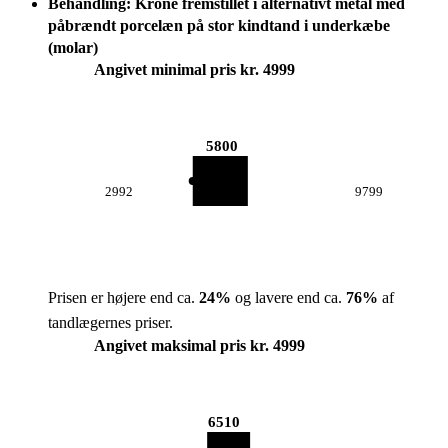
Behandling: Krone fremstillet i alternativt metal med
påbrændt porcelæn på stor kindtand i underkæbe
(molar)
Angivet minimal pris kr. 4999
5800
2992
9799
Prisen er højere end ca.
24
%
og lavere end ca.
76
%
af
tandlægernes priser.
Angivet maksimal pris kr. 4999
6510