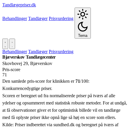
Tandlægepriser.dk
Behandlinger
Tandlæger
Prisvurdering
Tema
Behandlinger
Tandlæger
Prisvurdering
Bjæverskov Tandlægecenter
Skovbovej 29, Bjæverskov
Pris‑score
71
Den samlede pris-score for klinikken er
71
/100:
Konkurrencedygtige priser.
Scoren er beregnet ud fra normaliserede priser på tværs af alle
ydelser og opsummeret med statistisk robuste metoder. For at undgå,
at få observationer giver et for optimistisk billede vil en tandlæge
med få oplyste priser ikke opnå lige så høj en score som ellers.
Kilde: Priser indberettet via sundhed.dk og beregnet på tværs af