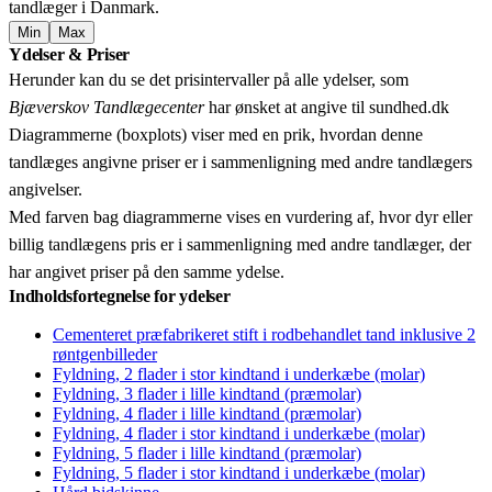
tandlæger i Danmark.
Min
Max
Leaflet
|
© OpenStreetMap contributors © CARTO
Ydelser & Priser
+
Herunder kan du se det prisintervaller på alle ydelser, som
−
Bjæverskov Tandlægecenter
har ønsket at angive til sundhed.dk
Diagrammerne (boxplots) viser med en prik, hvordan denne
tandlæges angivne priser er i sammenligning med andre tandlægers
angivelser.
Med farven bag diagrammerne vises en vurdering af, hvor dyr eller
billig tandlægens pris er i sammenligning med andre tandlæger, der
har angivet priser på den samme ydelse.
Indholdsfortegnelse for ydelser
Cementeret præfabrikeret stift i rodbehandlet tand inklusive 2
røntgenbilleder
Fyldning, 2 flader i stor kindtand i underkæbe (molar)
Fyldning, 3 flader i lille kindtand (præmolar)
Fyldning, 4 flader i lille kindtand (præmolar)
Fyldning, 4 flader i stor kindtand i underkæbe (molar)
Fyldning, 5 flader i lille kindtand (præmolar)
Fyldning, 5 flader i stor kindtand i underkæbe (molar)