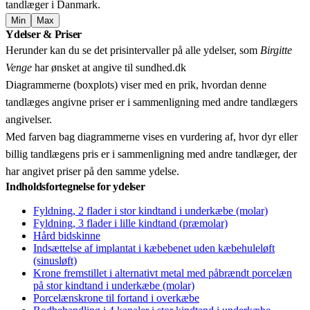
tandlæger i Danmark.
Min
Max
Leaflet
|
© OpenStreetMap contributors © CARTO
Ydelser & Priser
+
Herunder kan du se det prisintervaller på alle ydelser, som
Birgitte
−
Venge
har ønsket at angive til sundhed.dk
Diagrammerne (boxplots) viser med en prik, hvordan denne
tandlæges angivne priser er i sammenligning med andre tandlægers
angivelser.
Med farven bag diagrammerne vises en vurdering af, hvor dyr eller
billig tandlægens pris er i sammenligning med andre tandlæger, der
har angivet priser på den samme ydelse.
Indholdsfortegnelse for ydelser
Fyldning, 2 flader i stor kindtand i underkæbe (molar)
Fyldning, 3 flader i lille kindtand (præmolar)
Hård bidskinne
Indsættelse af implantat i kæbebenet uden kæbehuleløft
(sinusløft)
Krone fremstillet i alternativt metal med påbrændt porcelæn
på stor kindtand i underkæbe (molar)
Porcelænskrone til fortand i overkæbe