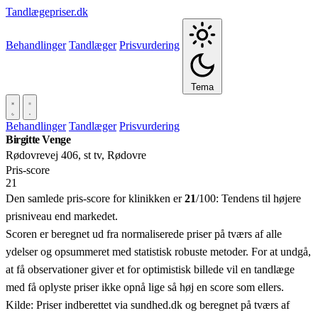
Tandlægepriser.dk
Behandlinger
Tandlæger
Prisvurdering
Tema
Behandlinger
Tandlæger
Prisvurdering
Birgitte Venge
Rødovrevej 406, st tv, Rødovre
Pris‑score
21
Den samlede pris-score for klinikken er
21
/100:
Tendens til højere
prisniveau end markedet.
Scoren er beregnet ud fra normaliserede priser på tværs af alle
ydelser og opsummeret med statistisk robuste metoder. For at undgå,
at få observationer giver et for optimistisk billede vil en tandlæge
med få oplyste priser ikke opnå lige så høj en score som ellers.
Kilde: Priser indberettet via sundhed.dk og beregnet på tværs af