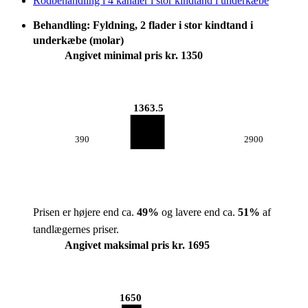
Rodbehandling i 4 kanaler i stor kindtand i underkæbe
Behandling: Fyldning, 2 flader i stor kindtand i
underkæbe (molar)
Angivet minimal pris kr. 1350
1363.5
390
2900
Prisen er højere end ca.
49
%
og lavere end ca.
51
%
af
tandlægernes priser.
Angivet maksimal pris kr. 1695
1650