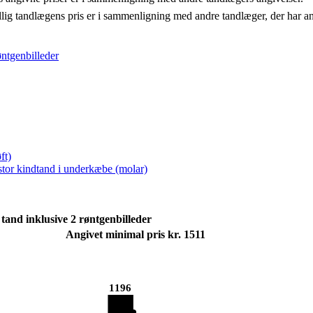
llig tandlægens pris er i sammenligning med andre tandlæger, der har a
øntgenbilleder
ft)
 stor kindtand i underkæbe (molar)
tand inklusive 2 røntgenbilleder
Angivet minimal pris kr. 1511
1196