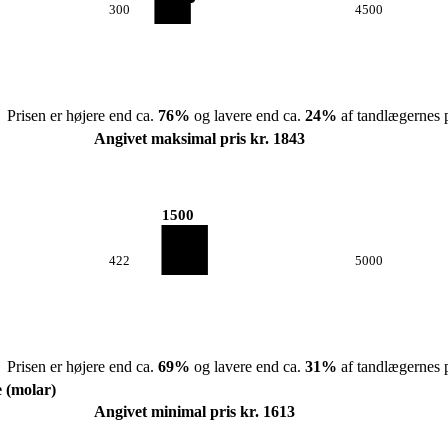
300
4500
Prisen er højere end ca.
76
%
og lavere end ca.
24
%
af tandlægernes p
Angivet maksimal pris kr. 1843
1500
422
5000
Prisen er højere end ca.
69
%
og lavere end ca.
31
%
af tandlægernes p
e (molar)
Angivet minimal pris kr. 1613