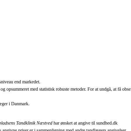
isniveau end markedet.
 og opsummeret med statistisk robuste metoder. For at undgå, at få obser
læger i Danmark.
ladsens Tandklinik Næstved
har ønsket at angive til sundhed.dk
 angivne priser er i sammenligning med andre tandlægers angivelser.