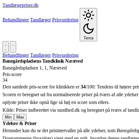
Tandlægepriser.dk
Behandlinger
Tandlæger
Prisvurdering
Tema
Behandlinger
Tandlæger
Prisvurdering
Banegårdspladsens Tandklinik Næstved
Banegårdspladsen 1, 1, Næstved
Pris‑score
34
Den samlede pris-score for klinikken er
34
/100:
Tendens til højere pr
Scoren er beregnet ud fra normaliserede priser på tværs af alle ydelser
oplyste priser ikke opnå lige så høj en score som ellers.
Kilde: Priser indberettet via sundhed.dk og beregnet på tværs af tand
Min
Max
Ydelser & Priser
+
Herunder kan du se det prisintervaller på alle ydelser, som
Banegårdsp
−
Diagrammerne (boxplots) viser med en prik, hvordan denne tandlæges