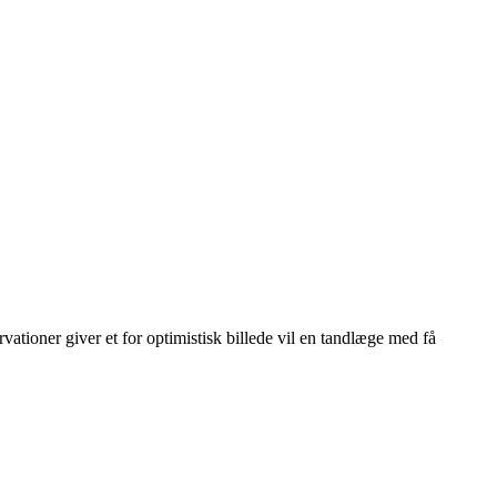
vationer giver et for optimistisk billede vil en tandlæge med få
Leaflet
|
© OpenStreetMap contributors © CARTO