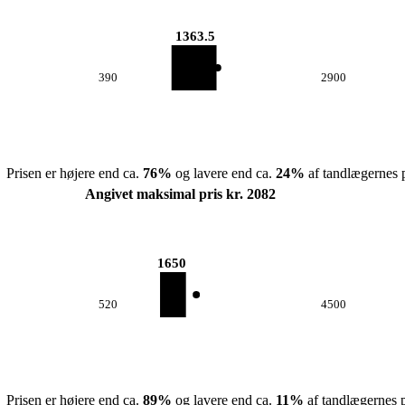
1363.5
390
2900
Prisen er højere end ca.
76
%
og lavere end ca.
24
%
af tandlægernes p
Angivet maksimal pris kr. 2082
1650
520
4500
Prisen er højere end ca.
89
%
og lavere end ca.
11
%
af tandlægernes p