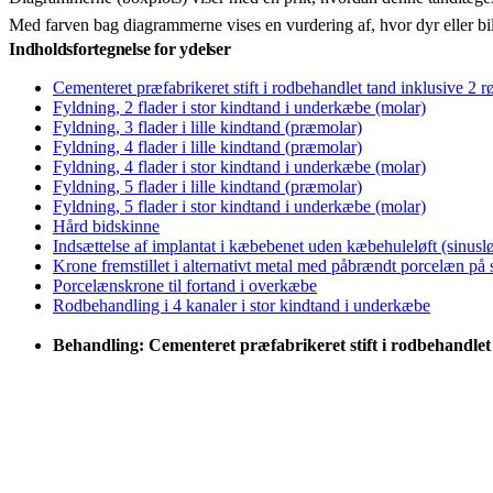
Med farven bag diagrammerne vises en vurdering af, hvor dyr eller bi
Indholdsfortegnelse for ydelser
Cementeret præfabrikeret stift i rodbehandlet tand inklusive 2 r
Fyldning, 2 flader i stor kindtand i underkæbe (molar)
Fyldning, 3 flader i lille kindtand (præmolar)
Fyldning, 4 flader i lille kindtand (præmolar)
Fyldning, 4 flader i stor kindtand i underkæbe (molar)
Fyldning, 5 flader i lille kindtand (præmolar)
Fyldning, 5 flader i stor kindtand i underkæbe (molar)
Hård bidskinne
Indsættelse af implantat i kæbebenet uden kæbehuleløft (sinuslø
Krone fremstillet i alternativt metal med påbrændt porcelæn på
Porcelænskrone til fortand i overkæbe
Rodbehandling i 4 kanaler i stor kindtand i underkæbe
Behandling: Cementeret præfabrikeret stift i rodbehandlet 