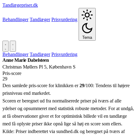
Tandlægepriser.dk
Behandlinger
Tandlæger
Prisvurdering
Tema
Behandlinger
Tandlæger
Prisvurdering
Anne Marie Dabelsteen
Christmas Møllers Pl 5, København S
Pris‑score
29
Den samlede pris-score for klinikken er
29
/100:
Tendens til højere
prisniveau end markedet.
Scoren er beregnet ud fra normaliserede priser på tværs af alle
ydelser og opsummeret med statistisk robuste metoder. For at undgå,
at få observationer giver et for optimistisk billede vil en tandlæge
med få oplyste priser ikke opnå lige så høj en score som ellers.
Kilde: Priser indberettet via sundhed.dk og beregnet på tværs af