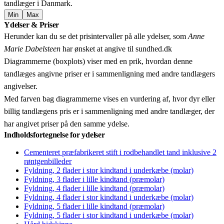
tandlæger i Danmark.
Min
Max
Leaflet
|
© OpenStreetMap contributors © CARTO
Ydelser & Priser
+
Herunder kan du se det prisintervaller på alle ydelser, som
Anne
−
Marie Dabelsteen
har ønsket at angive til sundhed.dk
Diagrammerne (boxplots) viser med en prik, hvordan denne
tandlæges angivne priser er i sammenligning med andre tandlægers
angivelser.
Med farven bag diagrammerne vises en vurdering af, hvor dyr eller
billig tandlægens pris er i sammenligning med andre tandlæger, der
har angivet priser på den samme ydelse.
Indholdsfortegnelse for ydelser
Cementeret præfabrikeret stift i rodbehandlet tand inklusive 2
røntgenbilleder
Fyldning, 2 flader i stor kindtand i underkæbe (molar)
Fyldning, 3 flader i lille kindtand (præmolar)
Fyldning, 4 flader i lille kindtand (præmolar)
Fyldning, 4 flader i stor kindtand i underkæbe (molar)
Fyldning, 5 flader i lille kindtand (præmolar)
Fyldning, 5 flader i stor kindtand i underkæbe (molar)