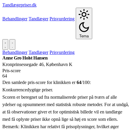
Tandlægepriser.dk
Behandlinger
Tandlæger
Prisvurdering
Tema
Behandlinger
Tandlæger
Prisvurdering
Anne Gro Holst Hansen
Kronprinsessegade 46, København K
Pris‑score
64
Den samlede pris-score for klinikken er
64
/100:
Konkurrencedygtige priser.
Scoren er beregnet ud fra normaliserede priser på tværs af alle
ydelser og opsummeret med statistisk robuste metoder. For at undgå,
at få observationer giver et for optimistisk billede vil en tandlæge
med få oplyste priser ikke opnå lige så høj en score som ellers.
Bemærk: Klinikken har relativt få prisoplysninger, hvilket øger