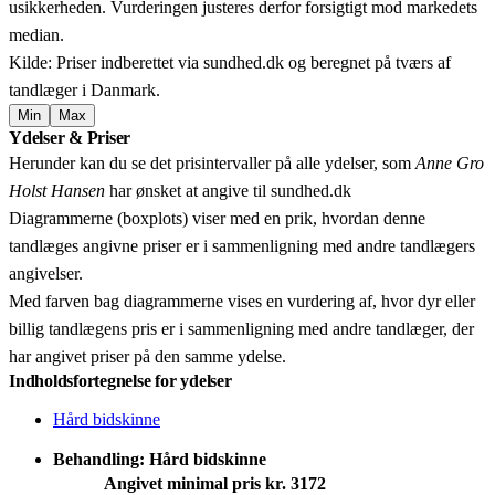
usikkerheden. Vurderingen justeres derfor forsigtigt mod markedets
median.
Kilde: Priser indberettet via sundhed.dk og beregnet på tværs af
tandlæger i Danmark.
Min
Max
Leaflet
|
© OpenStreetMap contributors © CARTO
Ydelser & Priser
+
Herunder kan du se det prisintervaller på alle ydelser, som
Anne Gro
−
Holst Hansen
har ønsket at angive til sundhed.dk
Diagrammerne (boxplots) viser med en prik, hvordan denne
tandlæges angivne priser er i sammenligning med andre tandlægers
angivelser.
Med farven bag diagrammerne vises en vurdering af, hvor dyr eller
billig tandlægens pris er i sammenligning med andre tandlæger, der
har angivet priser på den samme ydelse.
Indholdsfortegnelse for ydelser
Hård bidskinne
Behandling: Hård bidskinne
Angivet minimal pris kr. 3172