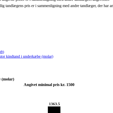
llig tandlægens pris er i sammenligning med andre tandlæger, der har a
ft)
 stor kindtand i underkæbe (molar)
e (molar)
Angivet minimal pris kr. 1500
1363.5