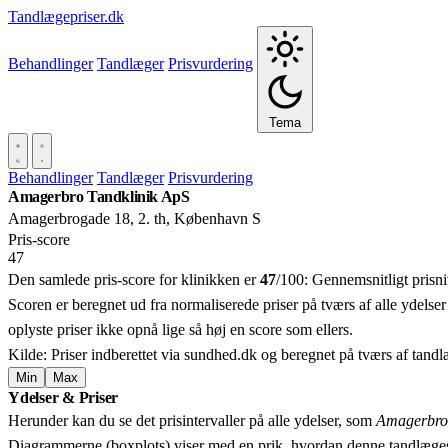
Tandlægepriser.dk
Behandlinger
Tandlæger
Prisvurdering
Tema
Behandlinger
Tandlæger
Prisvurdering
Amagerbro Tandklinik ApS
Amagerbrogade 18, 2. th, København S
Pris‑score
47
Den samlede pris-score for klinikken er
47
/100:
Gennemsnitligt prisn
Scoren er beregnet ud fra normaliserede priser på tværs af alle ydelser
oplyste priser ikke opnå lige så høj en score som ellers.
Kilde: Priser indberettet via sundhed.dk og beregnet på tværs af tand
Min
Max
Ydelser & Priser
+
Herunder kan du se det prisintervaller på alle ydelser, som
Amagerbro 
−
Diagrammerne (boxplots) viser med en prik, hvordan denne tandlæges