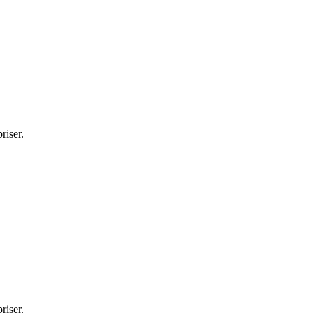
riser.
riser.