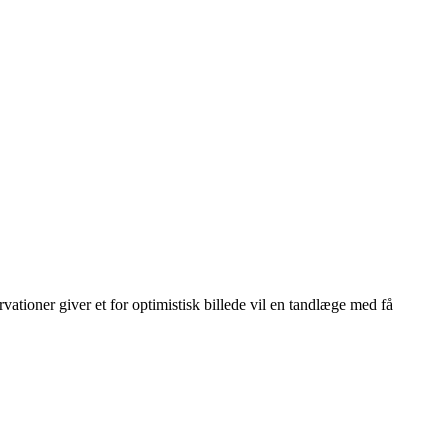
vationer giver et for optimistisk billede vil en tandlæge med få
Leaflet
|
© OpenStreetMap contributors © CARTO