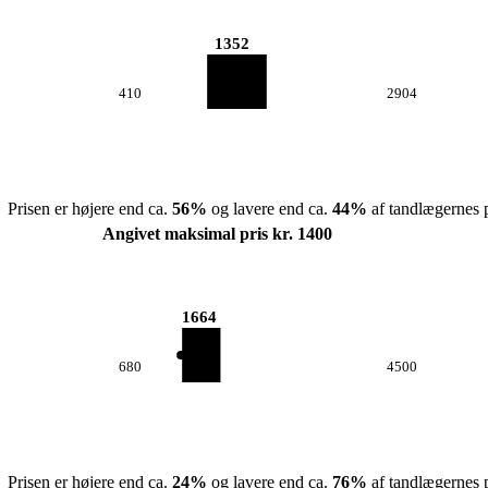
1352
410
2904
Prisen er højere end ca.
56
%
og lavere end ca.
44
%
af tandlægernes p
Angivet maksimal pris kr. 1400
1664
680
4500
Prisen er højere end ca.
24
%
og lavere end ca.
76
%
af tandlægernes p