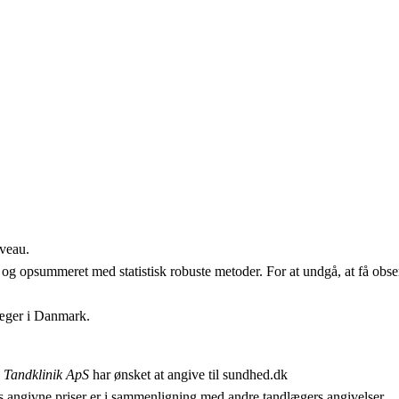
iveau.
 og opsummeret med statistisk robuste metoder. For at undgå, at få obser
læger i Danmark.
Tandklinik ApS
har ønsket at angive til sundhed.dk
 angivne priser er i sammenligning med andre tandlægers angivelser.