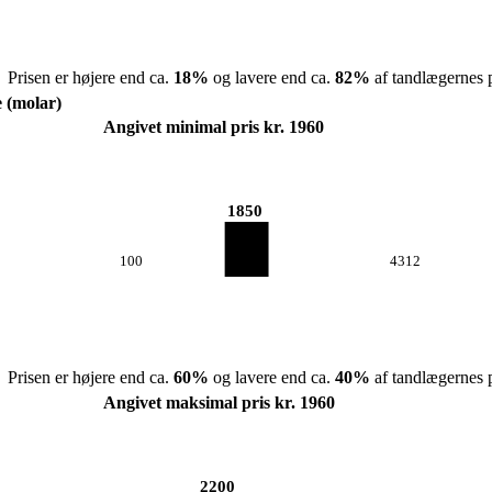
Prisen er højere end ca.
18
%
og lavere end ca.
82
%
af tandlægernes p
e (molar)
Angivet minimal pris kr. 1960
1850
100
4312
Prisen er højere end ca.
60
%
og lavere end ca.
40
%
af tandlægernes p
Angivet maksimal pris kr. 1960
2200