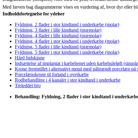
Med farven bag diagrammerne vises en vurdering af, hvor dyr eller bi
Indholdsfortegnelse for ydelser
Fyldning, 2 flader i stor kindtand i underkæbe (molar)
Fyldning, 3 flader i lille kindtand (præmolar)
Fyldning, 4 flader i lille kindtand (præmolar)
Fyldning, 4 flader i stor kindtand i underkæbe (molar)
Fyldning, 5 flader i lille kindtand (præmolar)
Fyldning, 5 flader i stor kindtand i underkæbe (molar)
Hård bidskinne
Indsættelse af implantat i kæbebenet uden kæbehuleløft (sinuslø
Krone fremstillet i alternativt metal med påbrændt porcelæn på
Porcelænskrone til fortand i overkæbe
Rodbehandling i 4 kanaler i stor kindtand i underkæbe
Treleddet bro
Behandling: Fyldning, 2 flader i stor kindtand i underkæb