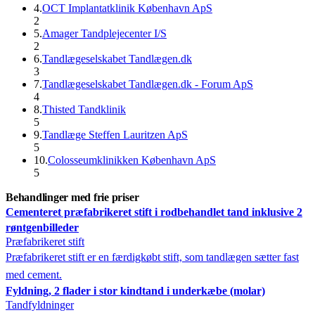
4
.
OCT Implantatklinik København ApS
2
5
.
Amager Tandplejecenter I/S
2
6
.
Tandlægeselskabet Tandlægen.dk
3
7
.
Tandlægeselskabet Tandlægen.dk - Forum ApS
4
8
.
Thisted Tandklinik
5
9
.
Tandlæge Steffen Lauritzen ApS
5
10
.
Colosseumklinikken København ApS
5
Behandlinger med frie priser
Cementeret præfabrikeret stift i rodbehandlet tand inklusive 2
røntgenbilleder
Præfabrikeret stift
Præfabrikeret stift er en færdigkøbt stift, som tandlægen sætter fast
med cement.
Fyldning, 2 flader i stor kindtand i underkæbe (molar)
Tandfyldninger