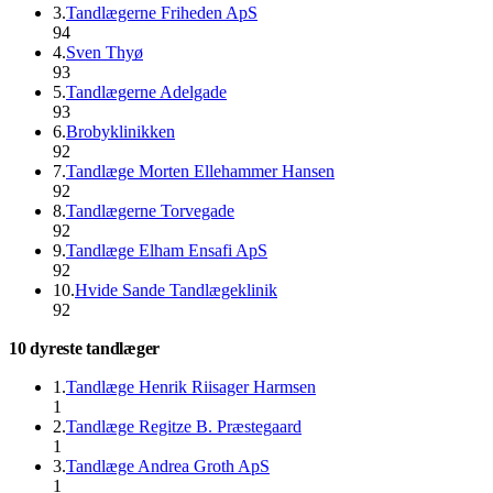
3
.
Tandlægerne Friheden ApS
94
4
.
Sven Thyø
93
5
.
Tandlægerne Adelgade
93
6
.
Brobyklinikken
92
7
.
Tandlæge Morten Ellehammer Hansen
92
8
.
Tandlægerne Torvegade
92
9
.
Tandlæge Elham Ensafi ApS
92
10
.
Hvide Sande Tandlægeklinik
92
10 dyreste tandlæger
1
.
Tandlæge Henrik Riisager Harmsen
1
2
.
Tandlæge Regitze B. Præstegaard
1
3
.
Tandlæge Andrea Groth ApS
1